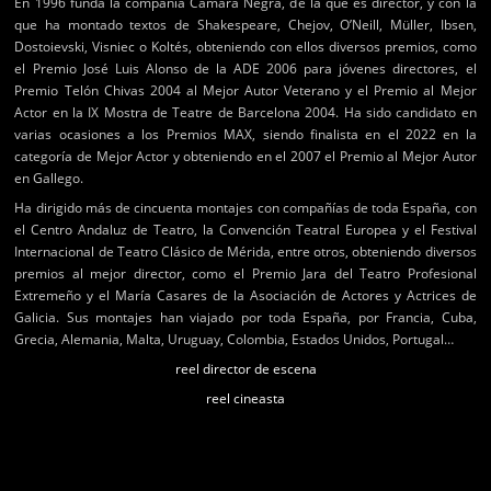
En 1996 funda la compañía Cámara Negra, de la que es director, y con la
que ha montado textos de Shakespeare, Chejov, O’Neill, Müller, Ibsen,
Dostoievski, Visniec o Koltés, obteniendo con ellos diversos premios, como
el Premio José Luis Alonso de la ADE 2006 para jóvenes directores, el
Premio Telón Chivas 2004 al Mejor Autor Veterano y el Premio al Mejor
Actor en la IX Mostra de Teatre de Barcelona 2004. Ha sido candidato en
varias ocasiones a los Premios MAX, siendo finalista en el 2022 en la
categoría de Mejor Actor y obteniendo en el 2007 el Premio al Mejor Autor
en Gallego.
Ha dirigido más de cincuenta montajes con compañías de toda España, con
el Centro Andaluz de Teatro, la Convención Teatral Europea y el Festival
Internacional de Teatro Clásico de Mérida, entre otros, obteniendo diversos
premios al mejor director, como el Premio Jara del Teatro Profesional
Extremeño y el María Casares de la Asociación de Actores y Actrices de
Galicia. Sus montajes han viajado por toda España, por Francia, Cuba,
Grecia, Alemania, Malta, Uruguay, Colombia, Estados Unidos, Portugal…
reel director de escena
reel cineasta