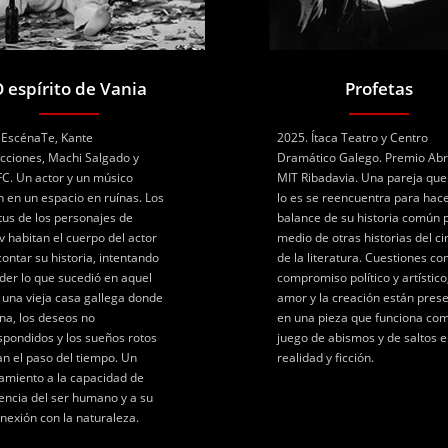
 espírito de Vania
Profetas
 EscénaTe, Kante
2025. Ítaca Teatro y Centro
cciones, Machi Salgado y
Dramático Galego. Premio Ab
C. Un actor y un músico
MIT Ribadavia. Una pareja que
n en un espacio en ruínas. Los
lo es se reencuentra para hac
itus de los personajes de
balance de su historia común 
v habitan el cuerpo del actor
medio de otras historias del ci
contar su historia, intentando
de la literatura. Cuestiones co
der lo que sucedió en aquel
compromiso político y artístico,
, una vieja casa gallega donde
amor y la creación están pres
ina, los deseos no
en una pieza que funciona co
spondidos y los sueños rotos
juego de abismos y de saltos e
n el paso del tiempo. Un
realidad y ficción.
amiento a la capacidad de
tencia del ser humano y a su
nexión con la naturaleza.