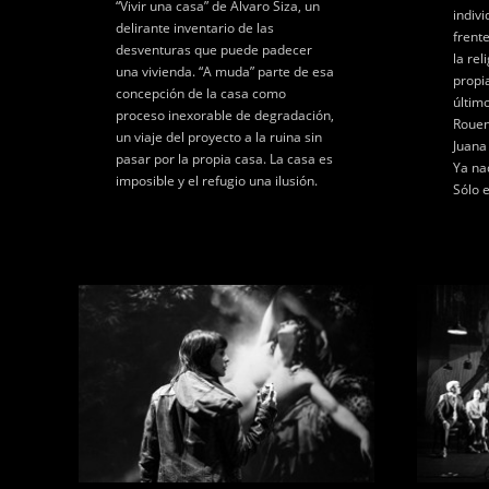
“Vivir una casa” de Álvaro Siza, un
indivi
delirante inventario de las
frent
desventuras que puede padecer
la rel
una vivienda. “A muda” parte de esa
propi
concepción de la casa como
últim
proceso inexorable de degradación,
Rouen
un viaje del proyecto a la ruina sin
Juana
pasar por la propia casa. La casa es
Ya na
imposible y el refugio una ilusión.
Sólo e