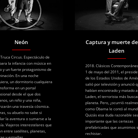
Neón
Captura y muerte de
Laden
 Truca Circus. Espectáculo de
 para la infancia con música en
2018. Clásicos Contemporáneo
to y un fuerte protagonismo de
1 de mayo del 2011, el preside
uminación. En una noche
de los Estados Unidos de Amé
uiera, un dormitorio cualquiera
salió por televisión y anunció 
ansforma en un portal
habían encontrado y matado a
sional desde el que dos
Laden, el terrorista más busca
nos, un niño y una niña,
planeta. Pero, ¿ocurrió realme
zarán una travesía cósmica.
como Obama le contó al mund
ras, su abuelo no sabe si
Quizás esa duda razonable se
lar la aventura o sumarse a la
importante que las certezas
sía. Viajeros interestelares que
prefabricadas que asumimos s
n entre satélites, planetas,
rechistar.
as y estrellas.