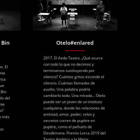
 Bin
Otelo#enlared
2017. El Aedo Teatro. ¿Qué ocurre
con todo lo que no decimos y
s. El
terminamos sustituyendo por
nte
silencio? Cuántos gritos esconde el
rica
silencio. Cuántas llamadas de
que
auxilio. Una palabra podría
 Bin
cambiarlo todo. Una mirada... Otelo
do del
puede ser un joven de un instituto
nte
cualquiera, donde las relaciones de
o?
amistad, amor, poder, celos y
a más
secretos corren de pupitre en
pupitre, como el pañuelo de
in
Desdémona. Premio Lorca 2019 del
Teatro Andaluz a la Mejor