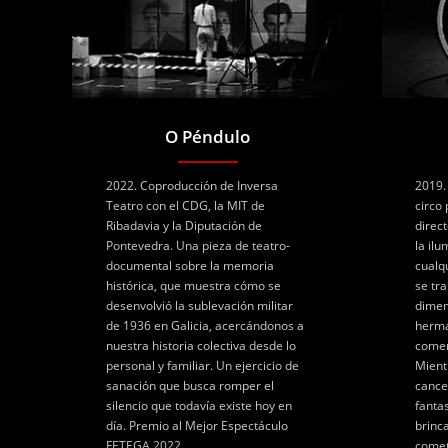
O Péndulo
2022. Coproducción de Inversa
2019.
Teatro con el CDG, la MIT de
circo
Ribadavia y la Diputación de
direc
Pontevedra. Una pieza de teatro-
la il
documental sobre la memoria
cualq
histórica, que muestra cómo se
se tr
desenvolvió la sublevación militar
dimen
de 1936 en Galicia, acercándonos a
herma
nuestra historia colectiva desde lo
comen
personal y familiar. Un ejercicio de
Mient
sanación que busca romper el
cance
silencio que todavía existe hoy en
fanta
día. Premio al Mejor Espectáculo
brinca
FETEGA 2022.
comet