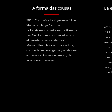
A forma das cousas
La 
2016. Compañía La Yogurtera. "The
Shape of Things" es una
2015.
brillantísima comedia negra firmada
(CAT).
por Neil LaBute, considerado como
hacen
el heredero natural de David
suert
Mamet. Una historia provocadora,
un ho
contundente, inteligente y ácida que
dispu
explora los límites del amor y del
nuest
arte contemporáneo.
un peq
cabo,
mundo