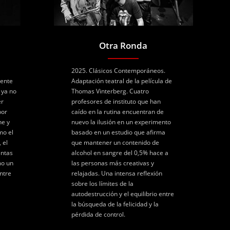
Otra Ronda
2025. Clásicos Contemporáneos.
rente
Adaptación teatral de la película de
 ya no
Thomas Vinterberg. Cuatro
er
profesores de instituto que han
por
caído en la rutina encuentran de
ne y
nuevo la ilusión en un experimento
mo el
basado en un estudio que afirma
 el
que mantener un contenido de
entas
alcohol en sangre del 0,5% hace a
mo un
las personas más creativas y
ntre
relajadas. Una intensa reflexión
sobre los límites de la
autodestrucción y el equilibrio entre
la búsqueda de la felicidad y la
pérdida de control.