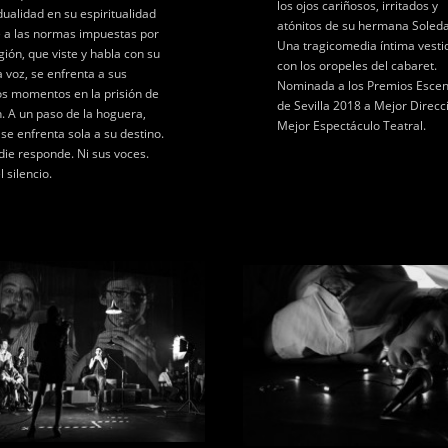
los ojos cariñosos, irritados y
dualidad en su espiritualidad
atónitos de su hermana Soled
e a las normas impuestas por
Una tragicomedia íntima vesti
igión, que viste y habla con su
con los oropeles del cabaret.
a voz, se enfrenta a sus
Nominada a los Premios Escen
os momentos en la prisión de
de Sevilla 2018 a Mejor Direcc
. A un paso de la hoguera,
Mejor Espectáculo Teatral.
 se enfrenta sola a su destino.
die responde. Ni sus voces.
l silencio.