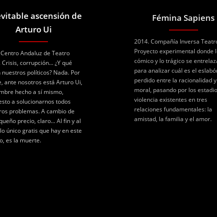
evitable ascensión de
Fémina Sapiens
Arturo Ui
2014. Compañía Inversa Teatr
Proyecto experimental donde 
 Centro Andaluz de Teatro
cómico y lo trágico se entrela
 Crisis, corrupción... ¿Y qué
para analizar cuál es el eslabó
 nuestros políticos? Nada. Por
perdido entre la racionalidad y
e, ante nosotros está Arturo Ui,
moral, pasando por los estadi
mbre hecho a sí mismo,
violencia existentes en tres
esto a solucionarnos todos
relaciones fundamentales: la
ros problemas. A cambio de
amistad, la familia y el amor.
ueño precio, claro... Al fin y al
 lo único gratis que hay en este
, es la muerte.