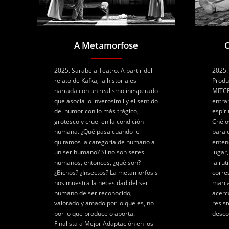
A Metamorfose
O
2025. Sarabela Teatro. A partir del
2025.
relato de Kafka, la historia es
Produ
narrada con un realismo inesperado
MITCF
que asocia lo inverosímil y el sentido
entra
del humor con lo más trágico,
espír
grotesco y cruel en la condición
Chéjo
humana. ¿Qué pasa cuando le
para 
quitamos la categoría de humano a
enten
un ser humano? Si no son seres
lugar
humanos, entonces, ¿qué son?
la rut
¿Bichos? ¿Insectos? La metamorfosis
corre
nos muestra la necesidad del ser
marca
humano de ser reconocido,
acerc
valorado y amado por lo que es, no
resis
por lo que produce o aporta.
desco
Finalista a Mejor Adaptación en los