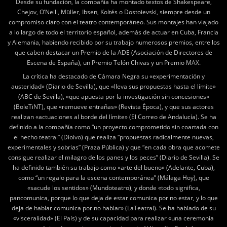
Desde su fundación, la compañía ha montado textos de Shakespeare,
Chejov, O’Neill, Müller, Ibsen, Koltés o Dostoievski, siempre desde un
compromiso claro con el teatro contemporáneo. Sus montajes han viajado
a lo largo de todo el territorio español, además de actuar en Cuba, Francia
y Alemania, habiendo recibido por su trabajo numerosos premios, entre los
que caben destacar un Premio de la ADE (Asociación de Directores de
Escena de España), un Premio Telón Chivas y un Premio MAX.
La crítica ha destacado de Cámara Negra su «experimentación y
austeridad» (Diario de Sevilla), que «lleva sus propuestas hasta el límite»
(ABC de Sevilla), «que apuesta por la investigación sin concesiones»
(BoleTiNT), que «remueve entrañas» (Revista Época), y que sus actores
realizan «actuaciones al borde del límite» (El Correo de Andalucía). Se ha
definido a la compañía como “un proyecto comprometido sin coartada con
el hecho teatral” (Dioivo) que realiza “propuestas radicalmente nuevas,
experimentales y sobrias” (Praza Pública) y que “en cada obra que acomete
consigue realizar el milagro de los panes y los peces” (Diario de Sevilla). Se
ha definido también su trabajo como «arte del bueno» (Adelante, Cuba),
como “un regalo para la escena contemporánea” (Málaga Hoy), que
«sacude los sentidos» (Mundoteatro), y donde «todo significa,
pancomunica, porque lo que deja de estar comunica por no estar, y lo que
deja de hablar comunica por no hablar» (LaTeatral). Se ha hablado de su
«visceralidad» (El País) y de su capacidad para realizar «una ceremonia