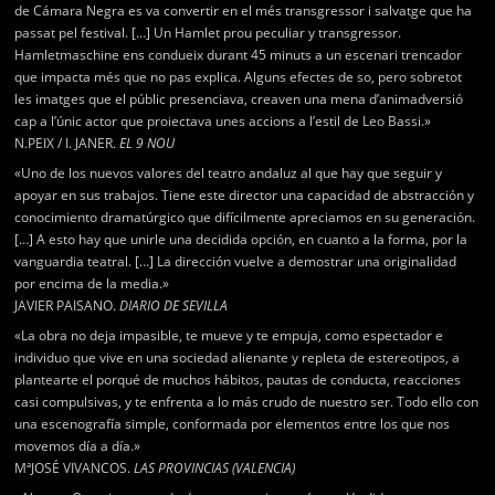
de Cámara Negra es va convertir en el més transgressor i salvatge que ha
passat pel festival. […] Un Hamlet prou peculiar y transgressor.
Hamletmaschine ens condueix durant 45 minuts a un escenari trencador
que impacta més que no pas explica. Alguns efectes de so, pero sobretot
les imatges que el públic presenciava, creaven una mena d’animadversió
cap a l’únic actor que proiectava unes accions a l’estil de Leo Bassi.»
N.PEIX / I. JANER.
EL 9 NOU
«Uno de los nuevos valores del teatro andaluz al que hay que seguir y
apoyar en sus trabajos. Tiene este director una capacidad de abstracción y
conocimiento dramatúrgico que difícilmente apreciamos en su generación.
[…] A esto hay que unirle una decidida opción, en cuanto a la forma, por la
vanguardia teatral. […] La dirección vuelve a demostrar una originalidad
por encima de la media.»
JAVIER PAISANO.
DIARIO DE SEVILLA
«La obra no deja impasible, te mueve y te empuja, como espectador e
individuo que vive en una sociedad alienante y repleta de estereotipos, a
plantearte el porqué de muchos hábitos, pautas de conducta, reacciones
casi compulsivas, y te enfrenta a lo más crudo de nuestro ser. Todo ello con
una escenografía simple, conformada por elementos entre los que nos
movemos día a día.»
MªJOSÉ VIVANCOS.
LAS PROVINCIAS (VALENCIA)