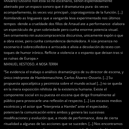
«Alvarez-Ossorio non está só no escenario, senón espléndidamente
abeirado por un espazo sonoro que é dramaturxia pura -ás veces
acompañamento, ás veces voz principal-, coprotagonista de la función. […]
Asimilando as linguaxes que a vangarda leva experimentado nos últimos
tempos -dende a crueldade dos fillos de Artaud ate a performance- elabora
un espectáculo de gran sobriedade pero cunha enorme potencia visual.
Sen ornamento nin autocompracencia discursiva, unicamente expón o que
a obra esixe, pero cunha contundencia demoledora. A súa presenza no
escenario é sobrecolledora e arriscada e alivia a desolación do texto con
toques de humor irónico. Reflicte a violencia e o espanto que deixan tras si
as ruínas de Europa.»
MANUEL XESTOSO.
A NOSA TERRA
“Se evidencia el trabajo o análisis dramatúrgico de su director de escena, y
único intérprete de Hamletmaschine, Carlos Álvarez-Ossorio. […] Su
propuesta apocalíptica y pesimista sobre el mundo actual […] no se queda
en la mera exposición nihilista de la existencia humana. Existe el
componente social en su puesta en escena que dirige frontalmente al
público para provocarle una reflexión al respecto. […] Los escasos medios
escénicos y el actor que “Interpreta a Hamlet” ante el espectador,
potencian la comunicación entre ambos y genera las sucesivas
modificaciones y evolución que, a modo de performance, dota de cierta
ritualidad a algunas de las acciones que se suceden. […] Nos encontramos