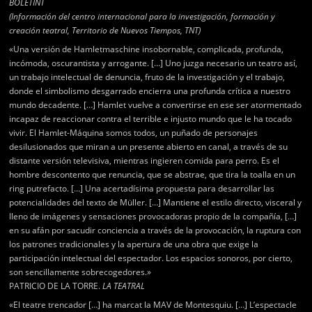
BOLETINT
(Información del centro internacional para la investigación, formación y
creación teatral, Territorio de Nuevos Tiempos, TNT)
«Una versión de Hamletmaschine insobornable, complicada, profunda,
incómoda, oscurantista y arrogante. […] Uno juzga necesario un teatro así,
un trabajo intelectual de denuncia, fruto de la investigación y el trabajo,
donde el simbolismo desgarrado encierra una profunda crítica a nuestro
mundo decadente. […] Hamlet vuelve a convertirse en ese ser atormentado
incapaz de reaccionar contra el terrible e injusto mundo que le ha tocado
vivir. El Hamlet-Máquina somos todos, un puñado de personajes
desilusionados que miran a un presente abierto en canal, a través de su
distante versión televisiva, mientras ingieren comida para perro. Es el
hombre descontento que renuncia, que se abstrae, que tira la toalla en un
ring putrefacto. […] Una acertadísima propuesta para desarrollar las
potencialidades del texto de Müller. […] Mantiene el estilo directo, visceral y
lleno de imágenes y sensaciones provocadoras propio de la compañía, […]
en su afán por sacudir conciencia a través de la provocación, la ruptura con
los patrones tradicionales y la apertura de una obra que exige la
participación intelectual del espectador. Los espacios sonoros, por cierto,
son sencillamente sobrecogedores.»
PATRICIO DE LA TORRE.
LA TEATRAL
«El teatre trencador […] ha marcat la MAV de Montesquiu. […] L’espectacle