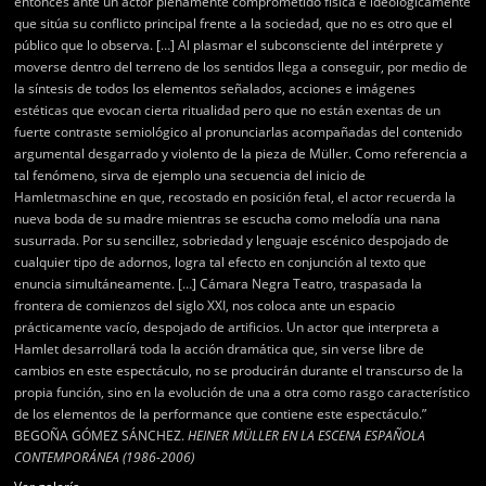
entonces ante un actor plenamente comprometido física e ideológicamente
que sitúa su conflicto principal frente a la sociedad, que no es otro que el
público que lo observa. […] Al plasmar el subconsciente del intérprete y
moverse dentro del terreno de los sentidos llega a conseguir, por medio de
la síntesis de todos los elementos señalados, acciones e imágenes
estéticas que evocan cierta ritualidad pero que no están exentas de un
fuerte contraste semiológico al pronunciarlas acompañadas del contenido
argumental desgarrado y violento de la pieza de Müller. Como referencia a
tal fenómeno, sirva de ejemplo una secuencia del inicio de
Hamletmaschine en que, recostado en posición fetal, el actor recuerda la
nueva boda de su madre mientras se escucha como melodía una nana
susurrada. Por su sencillez, sobriedad y lenguaje escénico despojado de
cualquier tipo de adornos, logra tal efecto en conjunción al texto que
enuncia simultáneamente. […] Cámara Negra Teatro, traspasada la
frontera de comienzos del siglo XXI, nos coloca ante un espacio
prácticamente vacío, despojado de artificios. Un actor que interpreta a
Hamlet desarrollará toda la acción dramática que, sin verse libre de
cambios en este espectáculo, no se producirán durante el transcurso de la
propia función, sino en la evolución de una a otra como rasgo característico
de los elementos de la performance que contiene este espectáculo.”
BEGOÑA GÓMEZ SÁNCHEZ.
HEINER MÜLLER EN LA ESCENA ESPAÑOLA
CONTEMPORÁNEA (1986-2006)