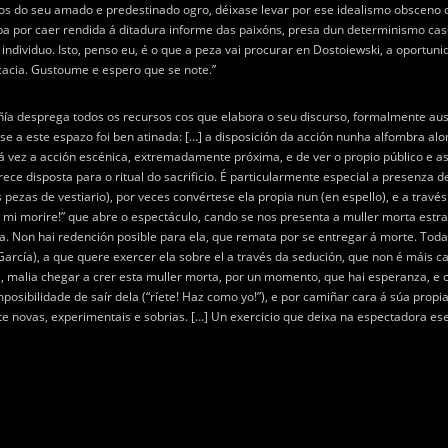
ntos do seu amado e predestinado ogro, déixase levar por ese idealismo obsceno 
ba por caer rendida á ditadura informe das paixóns, presa dun determinismo case
o individuo. Isto, penso eu, é o que a peza vai procurar en Dostoiewski, a oport
cacia. Gustoume e espero que se note.”
ñía desprega todos os recursos cos que elabora o seu discurso, formalmente au
e a este espazo foi ben atinada: […] a disposición da acción nunha alfombra al
 á vez a acción escénica, extremadamente próxima, e de ver o propio público e as
arece disposta para o ritual do sacrificio. É particularmente especial a presenz
s pezas de vestiario), por veces convértese ela propia nun (en espello), e a trav
 mi morire!” que abre o espectáculo, cando se nos presenta a muller morta estra
a. Non hai redención posible para ela, que remata por se entregar á morte. Toda 
é García), a que quere exercer ela sobre el a través da sedución, que non é máis
el, malia chegar a crer esta muller morta, por un momento, que hai esperanza, e 
 imposibilidade de saír dela (“ríete! Haz como yo!”), e por camiñar cara á súa p
e novas, experimentais e sobrias. […] Un exercicio que deixa na espectadora es