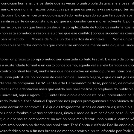
ondición humana. E é verdade que ás veces o teatro pola distancia, e a pesar do
mano, e que non hai razóns obxectivas para que os personaxes se comporten as
 da obra. É dicir, en certo modo o espectador está pegado ao que lle sucede aos 
ntirse parte da circunstancia, porque a circunstancia é moi envolvente. E por 
narración, senón que busca trasladar a complexidade de todos os sentimentos, 
non está sometido á razón, e eu creo que ese conflito (porqué suceden as co
en reflectido. […] Mónica de Nut é un dos acertos da montaxe. […] Non é un pers
indo ao espectador como ten que colocarse emocionalmente ante o que vai suceder
atopar un proxecto comprometido sen coartada co feito teatral. É o caso da comp
 a austeridade formal e un certo conceptismo, aquela vella arela barroca de di
ntro co ritual teatral, nunha liña que nos devolve en estado puro as intuicións 
índa unha pulcritude no proceso de creación de Cámara Negra, o que os antigos 
pactantes da compañía. En “Mujer Muerta Caminando” pártese, por caso, da novela
 ofrecer unha adaptación máis que válida nos parámetros perceptivos do público a
co e universal, aquí e agora. […] Conta Osorio no elenco desta peza, presentada 
fredo Padilla e Xosé Manuel Esperante nos papeis protagonistas e con Mónica de 
podía deixar de conmover. E é que os fragmentos líricos da cantora viguesa e a sú
unha alfombra e varios candeeiros, única e medida iluminación da peza. A inten
Nut, que apenas se compromete na acción para manifestar unha puntual compaixón
tremismo preciso ao drama pasional entre Teté García e Alfredo Padilla onde o 
ito fatídico cara á fin nos brazos do macho arcaico e brutal ofrecido por Padill