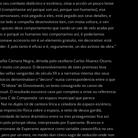
 seu combate dialéctico e escénico, sitúa a acción un pouco lonxe
í (compórtanse así porque son así, porque son humanos), esa
personaxes, está pegado a eles, está pegado aos seus detalles, e
ese lado a compañía desenvolvese ben, con moita soltura, e sen
e quizais dese comportamento que cando un sae de velo acaba por
usas e porqué os humanos nos comportamos así, é poderíamos
onaxe accesorio nin é un elemento gratuíto, nin decorativo: está
. E polo tanto é eficaz e é, seguramente, un dos activos da obra.”
añía Cámara Negra, dirixida polo sevillano Carlos Alvarez-Osorio.
cir moito con pouco. O desenvolvemento de tales premisas leva
das vellas vangardas do século XX e a narrativa intensa dos seus
estoicos denominaban o “decoro” -xusta correspondencia entre o que
 “O Idiota” de Dostoiewski, un texto consagrado no canon da
ctual. O resultado escurece case por completo a orixe ou referencia
na Zona C de Compostela -un espazo municipal que parece
Nut no duplo rol de cantora lírica e celadora do espazo escénico,
a imposición física sobre o espazo, a xeito de deusa gardiá,
sidade do lance dramático entre os tres protagonistas fica así
 polo príncipe idiota, interpretado por Esperante. Brancos e
personaxe de Esperante aparece como variable catastrófica no seu
a, pero por un intre, no medio dun cínico xogo de sedución onde non