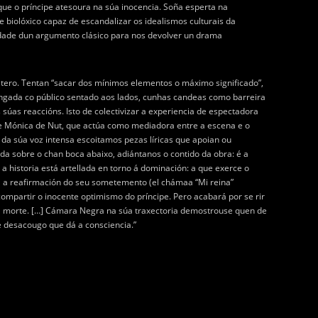
que o príncipe atesoura na súa inocencia. Soña esperta na
 biolóxico capaz de escandalizar os idealismos culturais da
unidade dun argumento clásico para nos devolver un drama
stero. Tentan “sacar dos mínimos elementos o máximo significado”,
ongada co público sentado aos lados, cunhas candeas como barreira
 súas reaccións. Isto de colectivizar a experiencia de espectadora
a de Mónica de Nut, que actúa como mediadora entre a escena e o
és da súa voz intensa escoitamos pezas líricas que apoian ou
da sobre o chan boca abaixo, adiántanos o contido da obra: é a
a historia está artellada en torno á dominación: a que exerce o
 ca a reafirmación do seu sometemento (el chámaa “Mi reina”
compartir o inocente optimismo do príncipe. Pero acabará por se rir
ropia morte. […] Cámara Negra na súa traxectoria demostrouse quen de
e desacougo que dá a consciencia.”