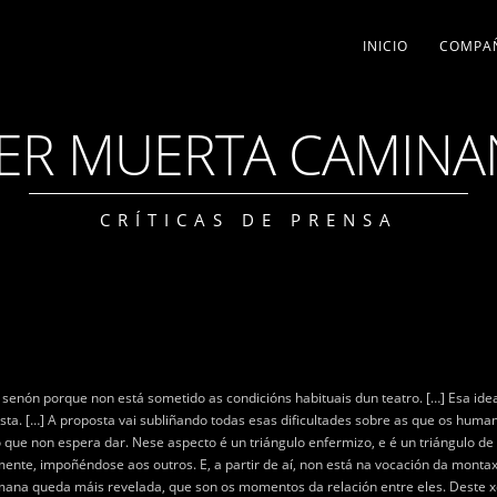
INICIO
COMPA
ER MUERTA CAMIN
CRÍTICAS DE PRENSA
, senón porque non está sometido as condicións habituais dun teatro. […] Esa ide
sta. […] A proposta vai subliñando todas esas dificultades sobre as que os human
que non espera dar. Nese aspecto é un triángulo enfermizo, e é un triángulo de 
ente, impoñéndose aos outros. E, a partir de aí, non está na vocación da montax
na queda máis revelada, que son os momentos da relación entre eles. Deste xei