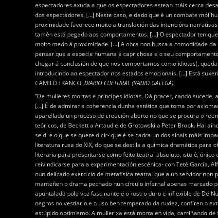
espectadores axuda a que os espectadores estean máis cerca desa c
dos espectadores. […] Neste caso, e dado que é un combate moi hu
proximidade favorece moito a translación das intencións narrativas
tamén está pegado aos comportamentos. […] O espectador ten que se
moito medo á proximidade. […] A obra non busca a comodidade da 
pensar que a especie humana é caprichosa e o seu comportamento 
chegar á conclusión de que nos comportamos como idiotas), queda b
introducindo ao espectador nos estados emocionais. […] Está suxer
CAMILO FRANCO.
DIARIO CULTURAL (RADIO GALEGA)
“De mulleres mortas e príncipes idiotas. Dá pracer, cando sucede, 
[…] É de admirar a coherencia dunha estética que toma por axiomas
aparellado un proceso de creación aberto no que se procura o reenco
teóricos, de Beckett a Artaud e de Grotowski a Peter Brook. Hai a
se di e o que se quere dicir- que é se cadra un dos sinais máis im
literatura rusa do XIX, do que se destila a química dramática para
literaria para presentarse como feito teatral absoluto, isto é, úni
reivindicarse para a experimentación escénica- con Teté García, Al
nun delicado exercicio de metafísica teatral que a un servidor non 
manteñen o drama pechado nun círculo infernal apenas marcado por 
apuntalada pola voz fascinante e o rostro duro e inflexible de De 
negros no vestiario e o uso ben temperado da nudez, confiren o ex
estúpido optimismo. A muller xa está morta en vida, camiñando de xe