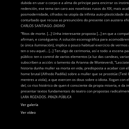
dubida en usar o corpo e a alma do príncipe para encirrar os insti
redención, ese tema tan caro aos novelistas rusos do XIX, mais aca
posmodernidade, cifrados na utopía da infinita auto-plasticidade d
conturbado que recusa as presuncións do presente con austera efi
CARLOS SANTIAGO.
DIOIVO
“Ritos de morte. […] Unha interesante proposta […] en que a compa
afirman, e conségueno. A solución escenográfica para acomodárens
(e única iluminación), implica o pouco habitual exercicio de vermos
ten o seu aquel… […] Ten algo de cerimonia, así e todo: a escena p
público: ten o control de varios elementos (a luz das candeas, varia
subscriben a acción: o lamento da Arianna de Monteverdi, “Lasciate
historia dunha muller xa morta en vida, predisposta a acabar con el
home brutal (Alfredo Padilla) sobre a muller que se prostitúe (Tet
mentres a viola), a que exercen os dous sobre o idiota. Xogan con 
del, co riso histérico de quen é consciente da propia miseria, e da
presentar textos fundamentais do teatro con propostas radicalment
LARA ROZADOS.
PRAZA PÚBLICA
Ver galería
Ver vídeo