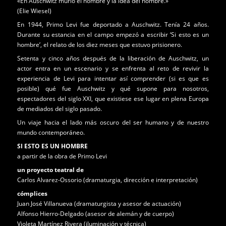
«En Auschwitz murió el hombre y la idea del hombre.»
(Elie Wiesel)
En 1944, Primo Levi fue deportado a Auschwitz. Tenía 24 años.
Durante su estancia en el campo empezó a escribir ‘Si esto es un
hombre’, el relato de los diez meses que estuvo prisionero.
Setenta y cinco años después de la liberación de Auschwitz, un
actor entra en un escenario y se enfrenta al reto de revivir la
experiencia de Levi para intentar así comprender (si es que es
posible) qué fue Auschwitz y qué supone para nosotros,
espectadores del siglo XXI, que existiese ese lugar en plena Europa
de mediados del siglo pasado.
Un viaje hacia el lado más oscuro del ser humano y de nuestro
mundo contemporáneo.
SI ESTO ES UN HOMBRE
a partir de la obra de Primo Levi
un proyecto teatral de
Carlos Alvarez-Ossorio (dramaturgia, dirección e interpretación)
cómplices
Juan José Villanueva (dramaturgista y asesor de actuación)
Alfonso Hierro-Delgado (asesor de alemán y de cuerpo)
Violeta Martínez Rivera
(iluminación y técnica)