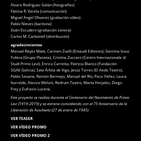
Alvaro Rodríguez Galán
(fotografías)
Fátima R. Varela (comunicación)
Miguel Angel Olivares (grabación vídeo)
Pablo Nieves (barítono)
Xoán Escudero (grabación sonora)
Carlos M. Carbonell
(distribución)
agradecimientos
Manuel Reyes Mate, Carmen Zuelli (Einaudi Editores), Gemma Issus
Yufera (Grupo Planeta), Cristina Zuccaro (Centro Internazionale di
Studi Primo Levi), Enrico Carretta, Patricia Blanco (Fundación
SGAE Galicia), Sala Árkita de Vigo, Jesús Torres (El Aedo Teatro),
Pablo Seoane, Ramón Bermejo, Manuel del Río, Paco Yáñez, Laura
Iturralde, Alessio Meloni, Redrum Teatro, Marta Horjales, Diego
Frey y Eufrasio Lucena
Este proyecto se realiza durante el Centenario del Nacimiento de Primo
Levi (1919-2019) y se estrena coincidiendo con el 75 Aniversario de la
Liberación de Auschwitz (27 de enero de 1945)
VER TEASER
VER VÍDEO PROMO
VER VÍDEO PROMO 2